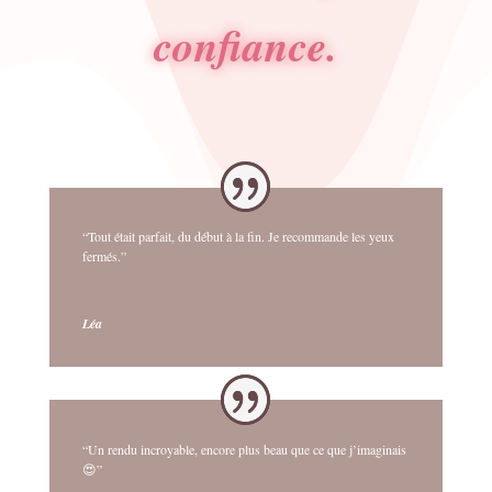
confiance.
“Tout était parfait, du début à la fin. Je recommande les yeux
fermés.”
Léa
“Un rendu incroyable, encore plus beau que ce que j’imaginais
😍”