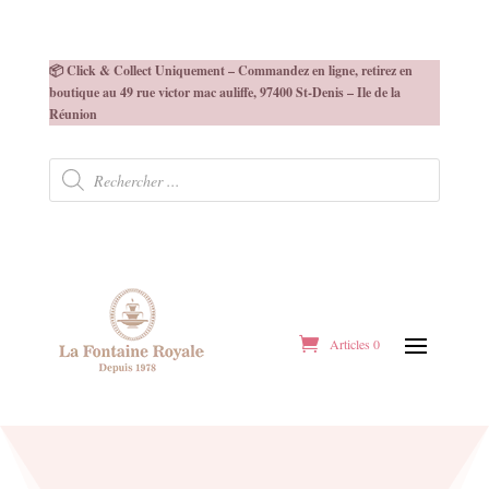
📦 Click & Collect Uniquement – Commandez en ligne, retirez en
boutique au 49 rue victor mac auliffe, 97400 St-Denis – Ile de la
Réunion
Recherche
de
produits
Articles 0