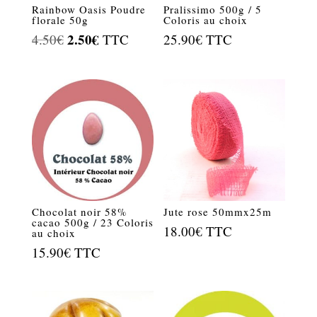
Rainbow Oasis Poudre
Pralissimo 500g / 5
florale 50g
Coloris au choix
Le
2.50
€
Le
4.50
€
TTC
25.90
€
TTC
prix
prix
initial
actuel
était :
est :
4.50€.
2.50€.
Chocolat noir 58%
Jute rose 50mmx25m
cacao 500g / 23 Coloris
18.00
€
TTC
au choix
15.90
€
TTC