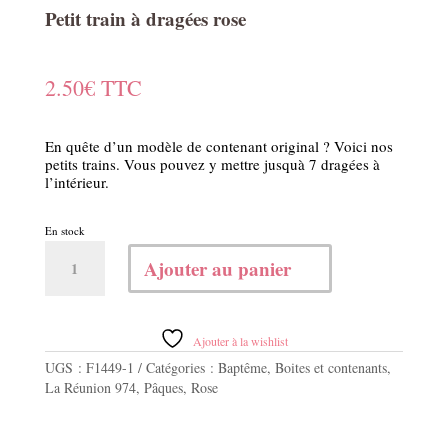
Petit train à dragées rose
2.50
€
TTC
En quête d’un modèle de contenant original ? Voici nos
petits trains. Vous pouvez y mettre jusquà 7 dragées à
l’intérieur.
En stock
quantité
Ajouter au panier
de
Petit
train
à
Ajouter à la wishlist
dragées
UGS :
F1449-1
Catégories :
Baptême
,
Boites et contenants
,
rose
La Réunion 974
,
Pâques
,
Rose