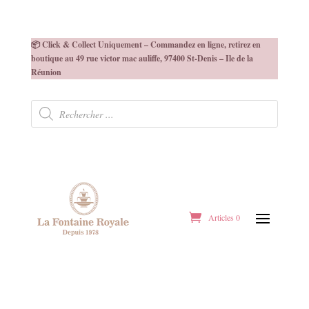
📦 Click & Collect Uniquement – Commandez en ligne, retirez en
boutique au 49 rue victor mac auliffe, 97400 St-Denis – Ile de la
Réunion
Recherche
de
produits
Articles 0