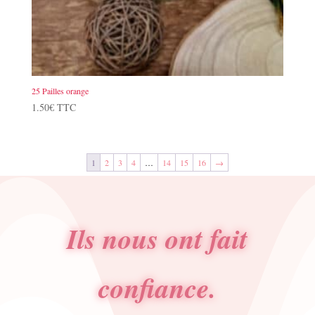
25 Pailles orange
1.50
€
TTC
1
2
3
4
…
14
15
16
→
Ils nous ont fait
confiance.