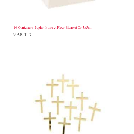
10 Contenants Papier Ivoire et Fleur Blanc et Or 5x5cm
9.90
€
TTC