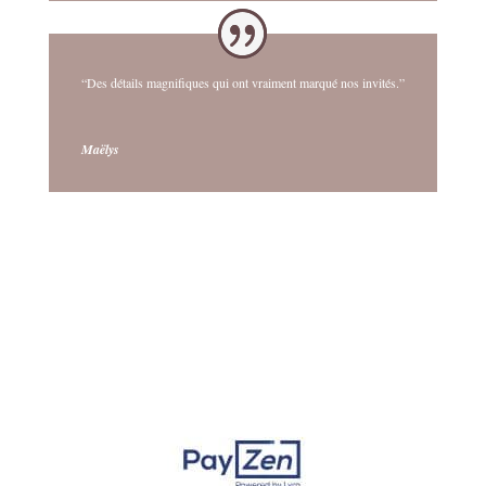
“Des détails magnifiques qui ont vraiment marqué nos invités.”
Maëlys