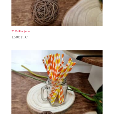
25 Pailles jaune
1.50
€
TTC