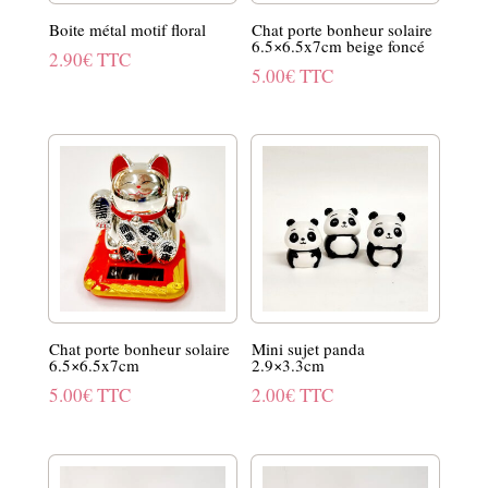
Boite métal motif floral
Chat porte bonheur solaire
6.5×6.5x7cm beige foncé
2.90
€
TTC
5.00
€
TTC
Chat porte bonheur solaire
Mini sujet panda
6.5×6.5x7cm
2.9×3.3cm
5.00
€
TTC
2.00
€
TTC