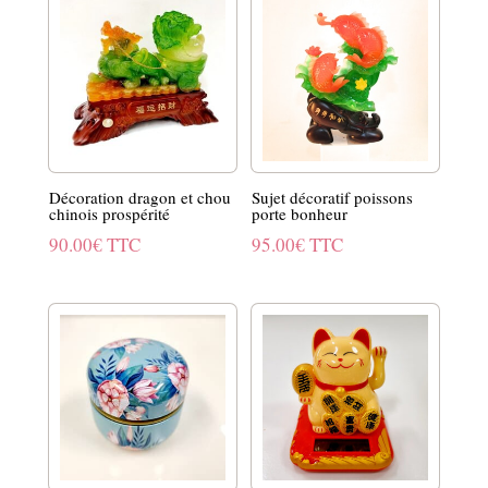
était :
est :
29.90€.
22.43€.
Décoration dragon et chou
Sujet décoratif poissons
chinois prospérité
porte bonheur
90.00
€
TTC
95.00
€
TTC