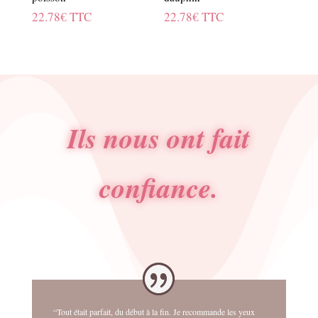
22.78
€
TTC
22.78
€
TTC
Ils nous ont fait
confiance.
“Tout était parfait, du début à la fin. Je recommande les yeux