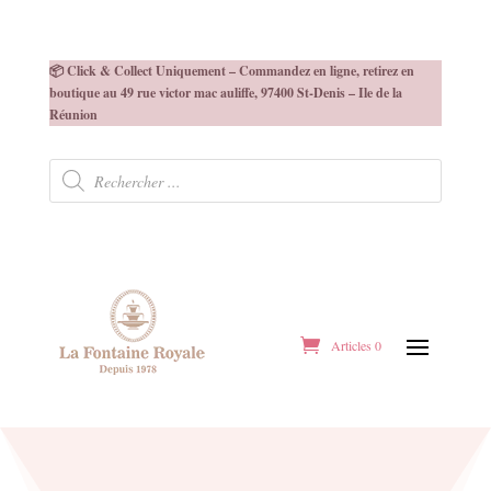
📦 Click & Collect Uniquement – Commandez en ligne, retirez en
boutique au 49 rue victor mac auliffe, 97400 St-Denis – Ile de la
Réunion
Recherche
de
produits
Articles 0