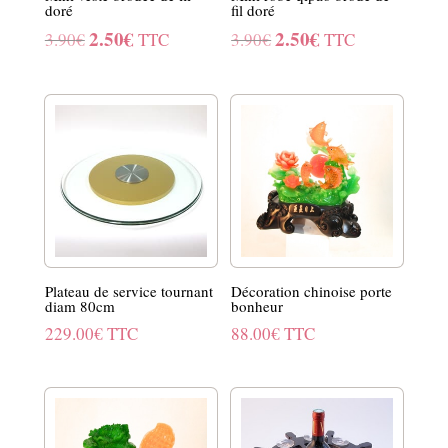
doré
fil doré
2.50
€
2.50
€
Le
Le
Le
Le
3.90
€
TTC
3.90
€
TTC
prix
prix
prix
prix
initial
actuel
initial
actuel
était :
est :
était :
est :
3.90€.
2.50€.
3.90€.
2.50€.
Plateau de service tournant
Décoration chinoise porte
diam 80cm
bonheur
229.00
€
TTC
88.00
€
TTC