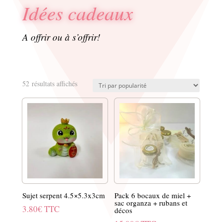
Idées cadeaux
A offrir ou à s’offrir!
Trié
52 résultats affichés
par
popularité
Sujet serpent 4.5×5.3x3cm
Pack 6 bocaux de miel +
sac organza + rubans et
3.80
€
TTC
décos