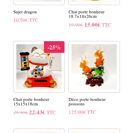
Sujet dragon
Chat porte bonheur
18.7x14x26cm
10.50
€
TTC
15.00
€
Le
Le
19.90
€
TTC
prix
prix
initial
actuel
-25%
était :
est :
19.90€.
15.00€.
Chat porte bonheur
Déco porte bonheur
15x15x18cm
poissons
22.43
€
Le
Le
125.00
€
TTC
29.90
€
TTC
prix
prix
initial
actuel