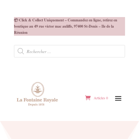
📦 Click & Collect Uniquement – Commandez en ligne, retirez en
boutique au 49 rue victor mac auliffe, 97400 St-Denis – Ile de la
Réunion
Recherche
de
produits
Articles 0