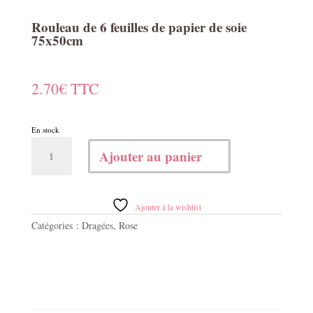
Rouleau de 6 feuilles de papier de soie
75x50cm
2.70
€
TTC
En stock
quantité
Ajouter au panier
de
Rouleau
de
6
Ajouter à la wishlist
feuilles
Catégories :
Dragées
,
Rose
de
papier
de
soie
75x50cm