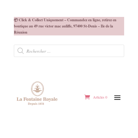
📦 Click & Collect Uniquement – Commandez en ligne, retirez en
boutique au 49 rue victor mac auliffe, 97400 St-Denis – Ile de la
Réunion
Recherche
de
produits
Articles 0