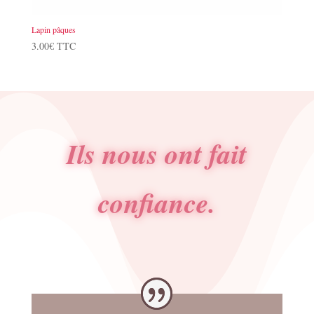
Lapin pâques
3.00
€
TTC
Ils nous ont fait
confiance.