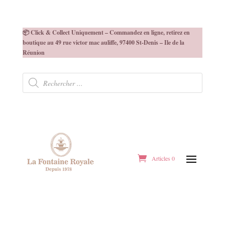
📦 Click & Collect Uniquement – Commandez en ligne, retirez en
boutique au 49 rue victor mac auliffe, 97400 St-Denis – Ile de la
Réunion
Recherche
de
produits
Articles 0