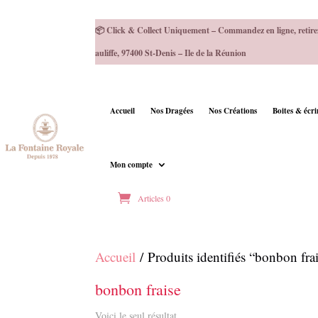
📦 Click & Collect Uniquement – Commandez en ligne, retire
auliffe, 97400 St-Denis – Ile de la Réunion
Accueil
Nos Dragées
Nos Créations
Boites & écr
Mon compte
Articles 0
Accueil
/ Produits identifiés “bonbon fra
bonbon fraise
Voici le seul résultat