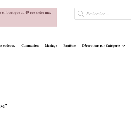
Recherche
z en boutique au 49 rue victor mac
de
produits
ins cadeaux
Communion
Mariage
Baptême
Décorations par Catégorie
ise”