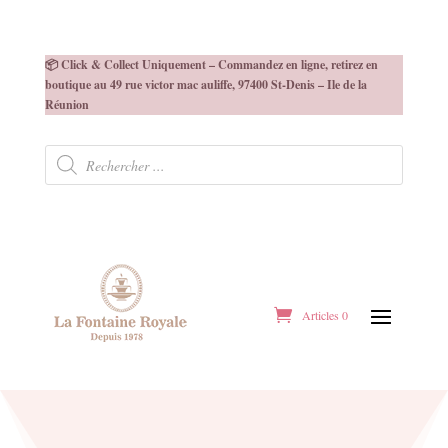
📦 Click & Collect Uniquement – Commandez en ligne, retirez en
boutique au 49 rue victor mac auliffe, 97400 St-Denis – Ile de la
Réunion
Recherche
de
produits
Articles 0