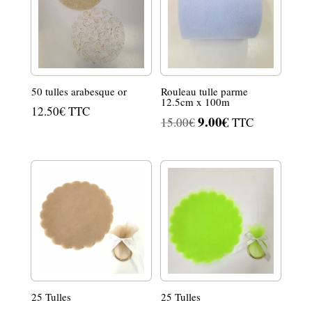
50 tulles arabesque or
Rouleau tulle parme
12.5cm x 100m
12.50
€
TTC
9.00
€
Le
Le
15.00
€
TTC
prix
prix
initial
actuel
était :
est :
15.00€.
9.00€.
25 Tulles
25 Tulles