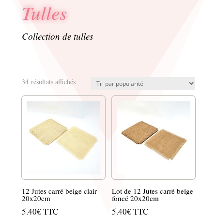
Tulles
Collection de tulles
Trié
34 résultats affichés
par
popularité
12 Jutes carré beige clair
Lot de 12 Jutes carré beige
20x20cm
foncé 20x20cm
5.40
€
TTC
5.40
€
TTC