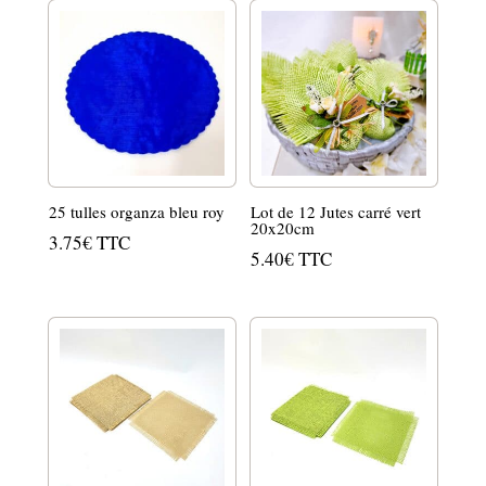
25 tulles organza bleu roy
Lot de 12 Jutes carré vert
20x20cm
3.75
€
TTC
5.40
€
TTC