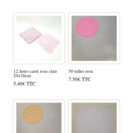
12 Jutes carré rose clair
50 tulles rose
20x20cm
7.50
€
TTC
5.40
€
TTC