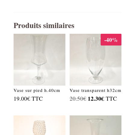
Produits similaires
-40%
Vase sur pied h.40cm
Vase transparent h32cm
Le
12.30
€
Le
19.00
€
TTC
20.50
€
TTC
prix
prix
initial
actuel
était :
est :
20.50€.
12.30€.