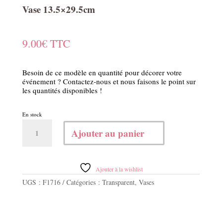
Vase 13.5×29.5cm
9.00
€
TTC
Besoin de ce modèle en quantité pour décorer votre
événement ? Contactez-nous et nous faisons le point sur
les quantités disponibles !
En stock
quantité
Ajouter au panier
de
Vase
13.5x29.5cm
Ajouter à la wishlist
UGS :
F1716
Catégories :
Transparent
,
Vases