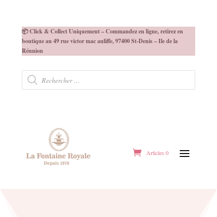
📦 Click & Collect Uniquement – Commandez en ligne, retirez en
boutique au 49 rue victor mac auliffe, 97400 St-Denis – Ile de la
Réunion
Recherche
de
produits
Articles 0