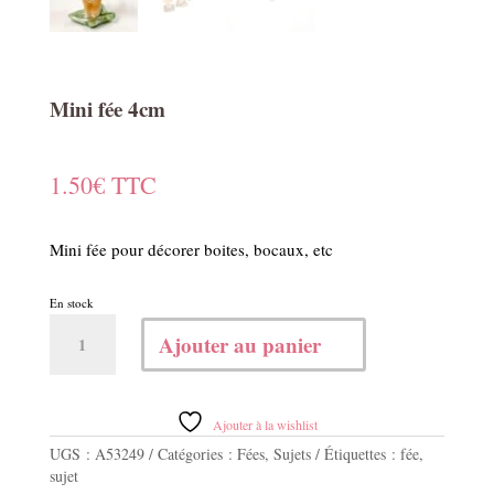
Mini fée 4cm
1.50
€
TTC
Mini fée pour décorer boites, bocaux, etc
En stock
quantité
Ajouter au panier
de
Mini
fée
4cm
Ajouter à la wishlist
UGS :
A53249
Catégories :
Fées
,
Sujets
Étiquettes :
fée
,
sujet