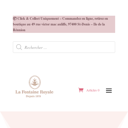
📦 Click & Collect Uniquement – Commandez en ligne, retirez en
boutique au 49 rue victor mac auliffe, 97400 St-Denis – Ile de la
Réunion
Recherche
de
produits
Articles 0