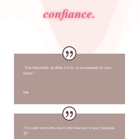
confiance.
“Tout était parfait, du début à la fin. Je recommande les yeux
fermés.”
Léa
“Un rendu incroyable, encore plus beau que ce que j’imaginais
😍”