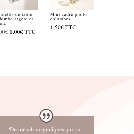
nfettis de table
Mini cadre photo
lombe argent et
colombes
anc
1.50
€
TTC
Le
1.00
€
Le
00
€
TTC
prix
prix
initial
actuel
était :
est :
2.00€.
1.00€.
“Des détails magnifiques qui ont