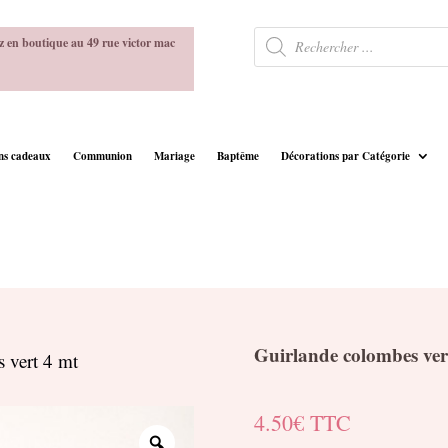
Recherche
z en boutique au 49 rue victor mac
de
produits
ins cadeaux
Communion
Mariage
Baptême
Décorations par Catégorie
Guirlande colombes ver
 vert 4 mt
4.50
€
TTC