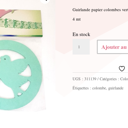
Guirlande papier colombes ver
4 mt
En stock
quantité
Ajouter au
de
Guirlande
colombes
UGS :
311139
Catégories :
Col
vert
Étiquettes :
colombe
,
guirlande
4
mt