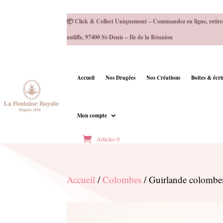
📦 Click & Collect Uniquement – Commandez en ligne, retire
auliffe, 97400 St-Denis – Ile de la Réunion
Accueil
Nos Dragées
Nos Créations
Boites & écr
Mon compte
Articles 0
Accueil
/
Colombes
/ Guirlande colombes