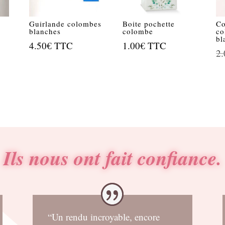
Guirlande colombes
Boite pochette
Co
blanches
colombe
co
bl
4.50
€
TTC
1.00
€
TTC
2.
Ils nous ont fait confiance.
“Un rendu incroyable, encore