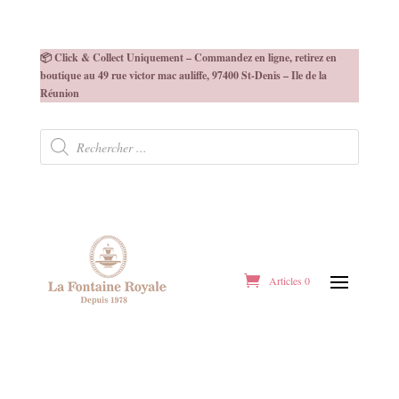
📦 Click & Collect Uniquement – Commandez en ligne, retirez en
boutique au 49 rue victor mac auliffe, 97400 St-Denis – Ile de la
Réunion
Recherche
de
produits
Articles 0