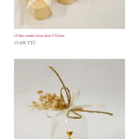
12 btes rondes tissu doré 5.5x5cm
15.60
€
TTC