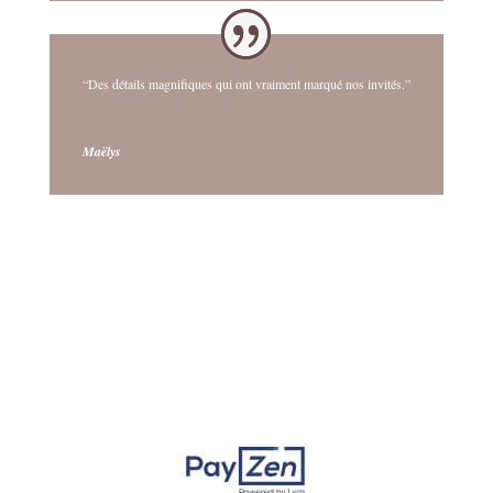
“Des détails magnifiques qui ont vraiment marqué nos invités.”
Maëlys