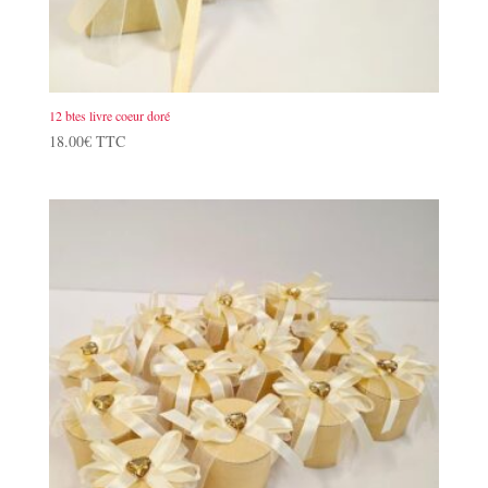
12 btes livre coeur doré
18.00
€
TTC