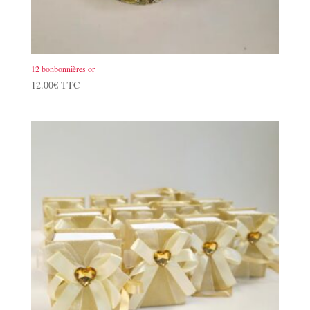
12 bonbonnières or
12.00
€
TTC